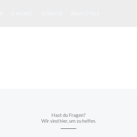
ER
E-MOBILE
ZUBEHÖR
ERSATZTEILE
Kontakt
Hast du Fragen?
Wir sind hier, um zu helfen.​