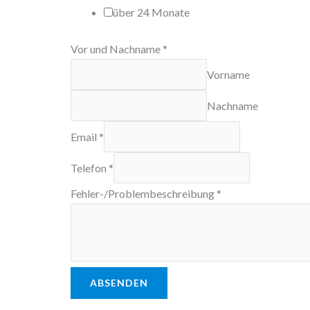
über 24 Monate
N
Vor und Nachname
*
a
Vorname
c
Nachname
h
n
Email
*
a
Telefon
*
m
e
Fehler-/Problembeschreibung
*
M
a
r
k
ABSENDEN
e
V