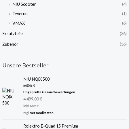
NIU Scooter
(4)
Teverun
(1)
VMAX
(6)
Ersatzteile
(36)
Zubehör
(16)
Unsere Bestseller
NIU NQiX 500
Bewertet
Ungeprüfte Gesamtbewertungen
mit
5.00
4.499,00
€
von 5
inkl. MwSt.
zzgl.
Versandkosten
Rolektro E-Quad 15 Premium