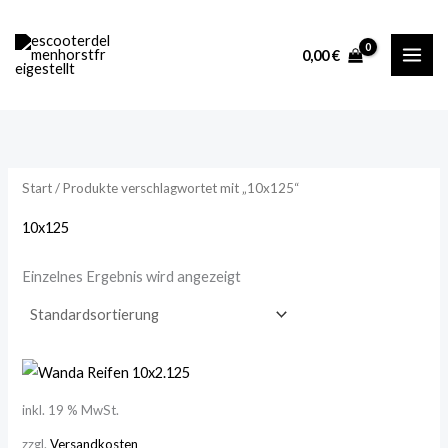
Zum
M
M
Inhalt
i
a
0,00
€
springen
n
x
.
.
P
P
r
r
Start
/ Produkte verschlagwortet mit „10x125“
e
e
i
i
10x125
s
s
Einzelnes Ergebnis wird angezeigt
inkl. 19 % MwSt.
zzgl.
Versandkosten