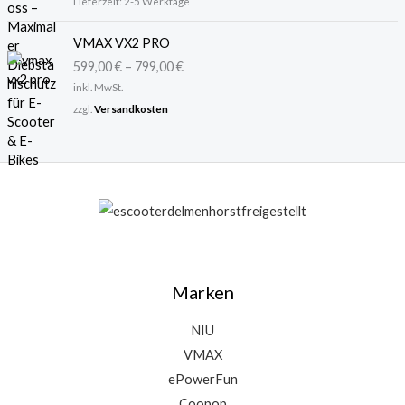
Lieferzeit:
2-5 Werktage
a
,
r
9
VMAX VX2 PRO
:
9
3
599,00
€
–
799,00
€
6
€
inkl. MwSt.
,
.
zzgl.
Versandkosten
9
5
€
Marken
NIU
VMAX
ePowerFun
Coopop