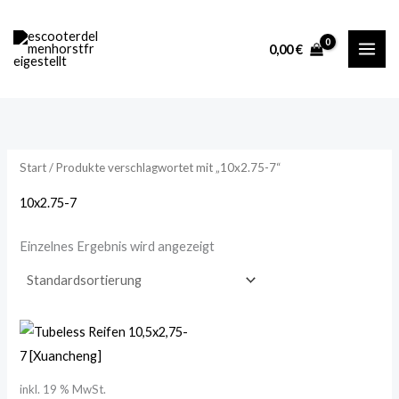
Zum
M
M
Inhalt
i
a
0,00
€
springen
n
x
.
.
P
P
r
r
Start
/ Produkte verschlagwortet mit „10x2.75-7“
e
e
i
i
10x2.75-7
s
s
Einzelnes Ergebnis wird angezeigt
inkl. 19 % MwSt.