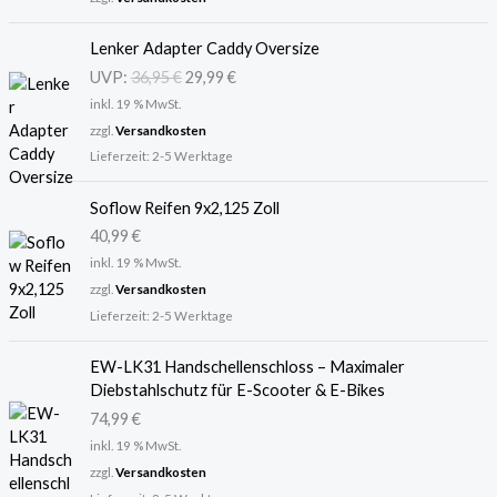
U
A
Lenker Adapter Caddy Oversize
r
k
UVP:
36,95
€
29,99
€
s
t
inkl. 19 % MwSt.
p
u
r
e
zzgl.
Versandkosten
ü
l
Lieferzeit:
2-5 Werktage
n
l
g
e
Soflow Reifen 9x2,125 Zoll
l
r
40,99
€
i
P
inkl. 19 % MwSt.
c
r
zzgl.
Versandkosten
h
e
Lieferzeit:
2-5 Werktage
e
i
r
s
P
i
EW-LK31 Handschellenschloss – Maximaler
r
s
Diebstahlschutz für E-Scooter & E-Bikes
e
t
74,99
€
i
:
inkl. 19 % MwSt.
s
2
zzgl.
Versandkosten
w
9