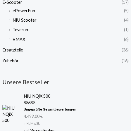
E-Scooter
(17)
ePowerFun
(5)
NIU Scooter
(4)
Teverun
(1)
VMAX
(6)
Ersatzteile
(36)
Zubehör
(16)
Unsere Bestseller
NIU NQiX 500
Bewertet
Ungeprüfte Gesamtbewertungen
mit
5.00
4.499,00
€
von 5
inkl. MwSt.
zzgl.
Versandkosten