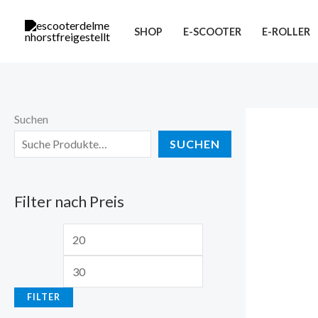
Zum
M
M
Inhalt
SHOP
E-SCOOTER
E-ROLLER
i
a
springen
n
x
.
.
P
P
Suchen
r
r
SUCHEN
e
e
i
i
Filter nach Preis
s
s
FILTER