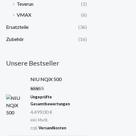
Teverun
(1)
VMAX
(6)
Ersatzteile
(36)
Zubehör
(16)
Unsere Bestseller
NIU NQiX 500
Bewertet mit
Ungeprüfte
5.00
von 5
Gesamtbewertungen
4.499,00
€
inkl. MwSt.
zzgl.
Versandkosten