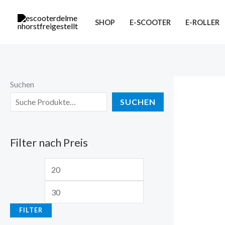
Zum
M
M
Inhalt
SHOP
E-SCOOTER
E-ROLLER
i
a
springen
n
x
.
.
P
P
Suchen
r
r
SUCHEN
e
e
i
i
Filter nach Preis
s
s
FILTER