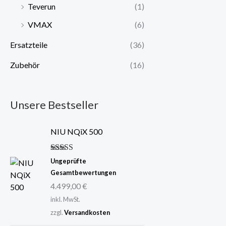
Teverun
(1)
VMAX
(6)
Ersatzteile
(36)
Zubehör
(16)
Unsere Bestseller
NIU NQiX 500
Bewertet mit
Ungeprüfte
5.00
von 5
Gesamtbewertungen
4.499,00
€
inkl. MwSt.
zzgl.
Versandkosten