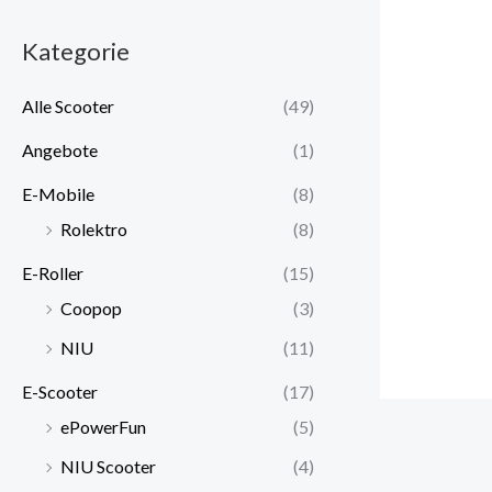
Kategorie
Alle Scooter
(49)
Angebote
(1)
E-Mobile
(8)
Rolektro
(8)
E-Roller
(15)
Coopop
(3)
NIU
(11)
E-Scooter
(17)
ePowerFun
(5)
NIU Scooter
(4)