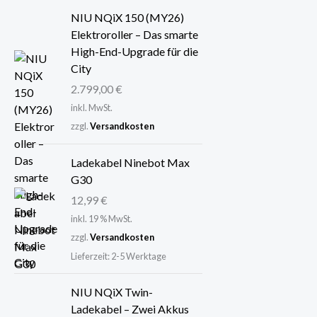
NIU NQiX 150 (MY26)
Elektroroller – Das smarte
High-End-Upgrade für die
City
2.799,00
€
inkl. MwSt.
zzgl.
Versandkosten
Ladekabel Ninebot Max
G30
12,99
€
inkl. 19 % MwSt.
zzgl.
Versandkosten
Lieferzeit:
2-5 Werktage
NIU NQiX Twin-
Ladekabel – Zwei Akkus