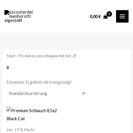
Zum
M
M
Inhalt
i
a
0,00
€
springen
n
x
.
.
P
P
r
r
Start
/ Produkte verschlagwortet mit „8“
e
e
i
i
8
s
s
Einzelnes Ergebnis wird angezeigt
inkl. 19 % MwSt.