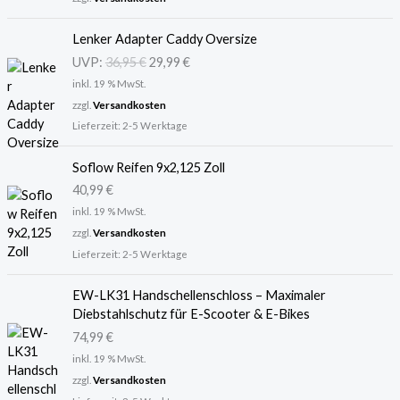
U
A
Lenker Adapter Caddy Oversize
r
k
UVP:
36,95
€
29,99
€
s
t
inkl. 19 % MwSt.
p
u
r
e
zzgl.
Versandkosten
ü
l
Lieferzeit:
2-5 Werktage
n
l
g
e
Soflow Reifen 9x2,125 Zoll
l
r
40,99
€
i
P
inkl. 19 % MwSt.
c
r
zzgl.
Versandkosten
h
e
Lieferzeit:
2-5 Werktage
e
i
r
s
P
i
EW-LK31 Handschellenschloss – Maximaler
r
s
Diebstahlschutz für E-Scooter & E-Bikes
e
t
74,99
€
i
:
inkl. 19 % MwSt.
s
2
zzgl.
Versandkosten
w
9