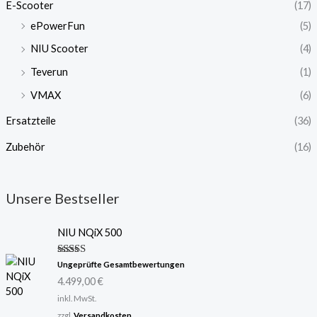
E-Scooter
(17)
ePowerFun
(5)
NIU Scooter
(4)
Teverun
(1)
VMAX
(6)
Ersatzteile
(36)
Zubehör
(16)
Unsere Bestseller
NIU NQiX 500
Bewertet
Ungeprüfte Gesamtbewertungen
mit
5.00
4.499,00
€
von 5
inkl. MwSt.
zzgl.
Versandkosten