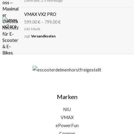
Lieferzeit:
2-5 Werktage
a
,
r
9
VMAX VX2 PRO
:
9
3
599,00
€
–
799,00
€
6
€
inkl. MwSt.
,
.
zzgl.
Versandkosten
9
5
€
Marken
NIU
VMAX
ePowerFun
Coopop