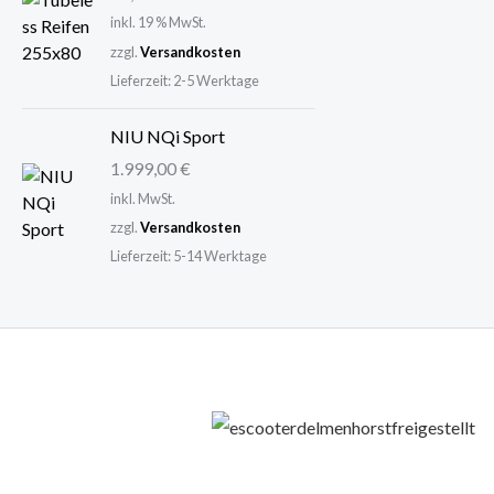
w
4
inkl. 19 % MwSt.
a
9
zzgl.
Versandkosten
r
,
Lieferzeit:
2-5 Werktage
:
0
6
0
NIU NQi Sport
9
1.999,00
€
9
€
inkl. MwSt.
,
.
zzgl.
Versandkosten
0
Lieferzeit:
5-14 Werktage
0
€