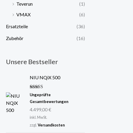
Teverun
(1)
VMAX
(6)
Ersatzteile
(36)
Zubehör
(16)
Unsere Bestseller
NIU NQiX 500
Bewertet mit
Ungeprüfte
5.00
von 5
Gesamtbewertungen
4.499,00
€
inkl. MwSt.
zzgl.
Versandkosten