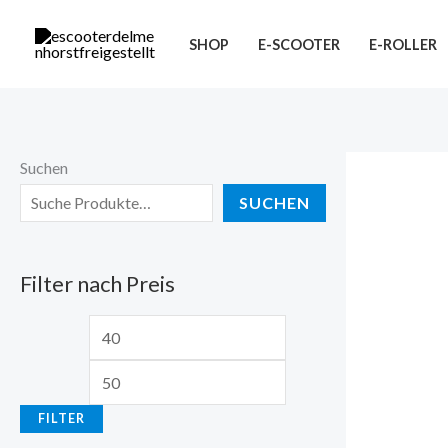
Zum
M
M
Inhalt
SHOP
E-SCOOTER
E-ROLLER
i
a
springen
n
x
.
.
P
P
Suchen
r
r
SUCHEN
e
e
i
i
Filter nach Preis
s
s
FILTER