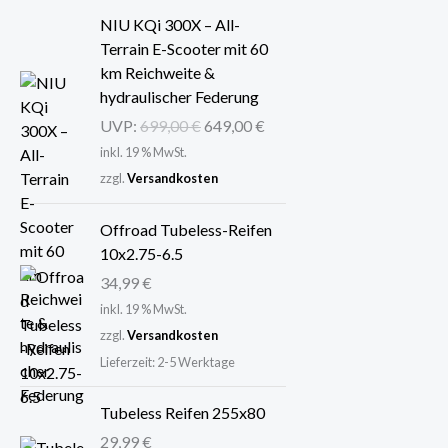
U
A
NIU KQi 300X – All-
r
k
Terrain E-Scooter mit 60
s
t
km Reichweite &
p
u
hydraulischer Federung
r
e
UVP:
699,00
€
649,00
€
ü
l
inkl. 19 % MwSt.
n
l
zzgl.
Versandkosten
g
e
l
r
Offroad Tubeless-Reifen
i
P
10x2.75-6.5
c
r
h
e
34,99
€
e
i
inkl. 19 % MwSt.
r
s
zzgl.
Versandkosten
P
i
Lieferzeit:
2-5 Werktage
r
s
e
t
Tubeless Reifen 255x80
i
:
29,99
€
s
6