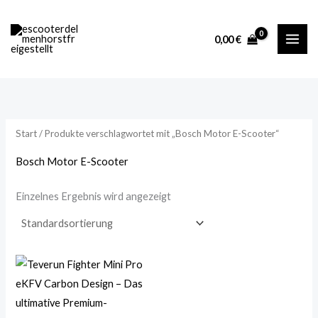
Zum
M
M
Inhalt
i
a
0,00
€
springen
n
x
.
.
P
P
r
r
Start
/ Produkte verschlagwortet mit „Bosch Motor E-Scooter“
e
e
i
i
Bosch Motor E-Scooter
s
s
Einzelnes Ergebnis wird angezeigt