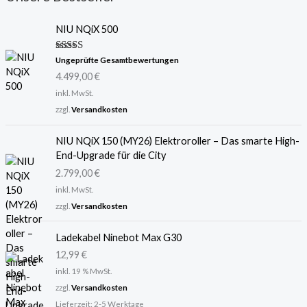
NIU NQiX 500
Bewertet
Ungeprüfte Gesamtbewertungen
mit
5.00
4.499,00
€
von 5
inkl. MwSt.
zzgl.
Versandkosten
NIU NQiX 150 (MY26) Elektroroller – Das smarte High-
End-Upgrade für die City
2.799,00
€
inkl. MwSt.
zzgl.
Versandkosten
Ladekabel Ninebot Max G30
12,99
€
inkl. 19 % MwSt.
zzgl.
Versandkosten
Lieferzeit:
2-5 Werktage