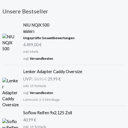
Unsere Bestseller
NIU NQiX 500
Bewertet
Ungeprüfte Gesamtbewertungen
mit
5.00
4.499,00
€
von 5
inkl. MwSt.
zzgl.
Versandkosten
U
A
Lenker Adapter Caddy Oversize
r
k
UVP:
36,95
€
29,99
€
s
t
inkl. 19 % MwSt.
p
u
r
e
zzgl.
Versandkosten
ü
l
Lieferzeit:
2-5 Werktage
n
l
g
e
Soflow Reifen 9x2,125 Zoll
l
r
40,99
€
i
P
inkl. 19 % MwSt.