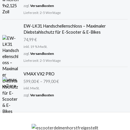
c
r
zzgl.
Versandkosten
h
e
Lieferzeit:
2-5 Werktage
e
i
r
s
P
i
EW-LK31 Handschellenschloss – Maximaler
r
s
Diebstahlschutz für E-Scooter & E-Bikes
e
t
74,99
€
i
:
inkl. 19 % MwSt.
s
2
zzgl.
Versandkosten
w
9
Lieferzeit:
2-5 Werktage
a
,
r
9
VMAX VX2 PRO
:
9
3
599,00
€
–
799,00
€
6
€
inkl. MwSt.
,
.
zzgl.
Versandkosten
9
5
€