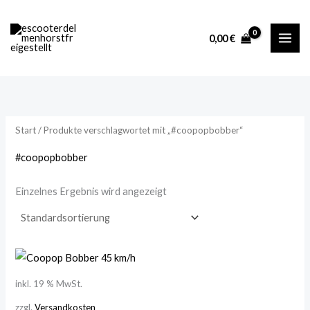
Zum
Inhalt
0,00
€
springen
Start
/ Produkte verschlagwortet mit „#coopopbobber“
#coopopbobber
Einzelnes Ergebnis wird angezeigt
inkl. 19 % MwSt.
zzgl.
Versandkosten