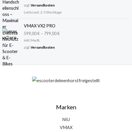
s
2
zzgl.
Versandkosten
w
9
Lieferzeit:
2-5 Werktage
a
,
r
9
VMAX VX2 PRO
:
9
3
599,00
€
–
799,00
€
6
€
inkl. MwSt.
,
.
zzgl.
Versandkosten
9
5
€
Marken
NIU
VMAX