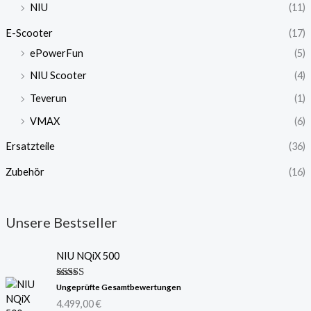
NIU
(11)
E-Scooter
(17)
ePowerFun
(5)
NIU Scooter
(4)
Teverun
(1)
VMAX
(6)
Ersatzteile
(36)
Zubehör
(16)
Unsere Bestseller
NIU NQiX 500
Bewertet
Ungeprüfte Gesamtbewertungen
mit
5.00
4.499,00
€
von 5