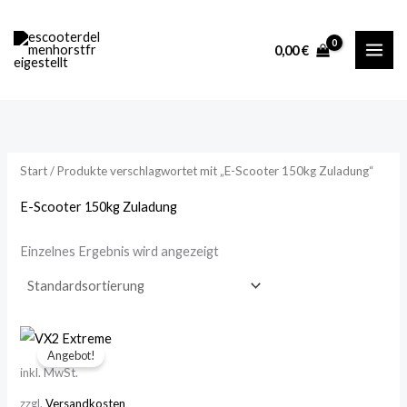
Zum
M
M
Inhalt
i
a
0,00
€
springen
n
x
.
.
P
P
r
r
Start
/ Produkte verschlagwortet mit „E-Scooter 150kg Zuladung“
e
e
i
i
E-Scooter 150kg Zuladung
s
s
Einzelnes Ergebnis wird angezeigt
Ursprünglicher
Aktueller
Preis
Preis
Angebot!
war:
ist:
inkl. MwSt.
1.499,00 €
1.199,00 €.
zzgl.
Versandkosten