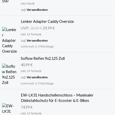
inkl. MwSt.
zzgl.
Versandkosten
U
A
Lenker Adapter Caddy Oversize
r
k
UVP:
36,95
€
29,99
€
s
t
inkl. 19 % MwSt.
p
u
r
e
zzgl.
Versandkosten
ü
l
Lieferzeit:
2-5 Werktage
n
l
g
e
Soflow Reifen 9x2,125 Zoll
l
r
40,99
€
i
P
inkl. 19 % MwSt.
c
r
zzgl.
Versandkosten
h
e
Lieferzeit:
2-5 Werktage
e
i
r
s
P
i
EW-LK31 Handschellenschloss – Maximaler
r
s
Diebstahlschutz für E-Scooter & E-Bikes
e
t
74,99
€
i
:
inkl. 19 % MwSt.