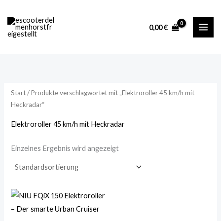
Zum
M
M
Inhalt
i
a
0,00
€
springen
n
x
.
.
P
P
r
r
Start
/ Produkte verschlagwortet mit „Elektroroller 45 km/h mit
e
e
Heckradar“
i
i
Elektroroller 45 km/h mit Heckradar
s
s
Einzelnes Ergebnis wird angezeigt