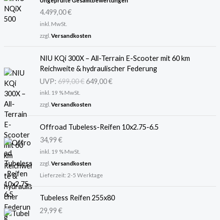
mit
5.00
4.499,00
€
von 5
inkl. MwSt.
zzgl.
Versandkosten
U
A
NIU KQi 300X – All-Terrain E-Scooter mit 60 km
r
k
Reichweite & hydraulischer Federung
s
t
UVP:
699,00
€
649,00
€
p
u
inkl. 19 % MwSt.
r
e
ü
l
zzgl.
Versandkosten
n
l
g
e
Offroad Tubeless-Reifen 10x2.75-6.5
l
r
34,99
€
i
P
inkl. 19 % MwSt.
c
r
zzgl.
Versandkosten
h
e
Lieferzeit:
2-5 Werktage
e
i
r
s
Tubeless Reifen 255x80
P
i
r
s
29,99
€
e
t