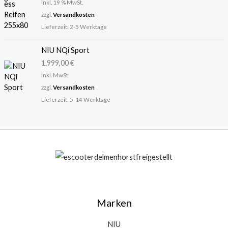
inkl. 19 % MwSt.
i
:
zzgl.
Versandkosten
s
6
Lieferzeit:
2-5 Werktage
w
4
a
9
NIU NQi Sport
r
,
:
0
1.999,00
€
6
0
inkl. MwSt.
9
zzgl.
Versandkosten
9
€
Lieferzeit:
5-14 Werktage
,
.
0
0
€
Marken
NIU