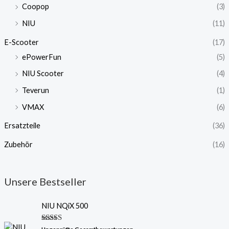
Coopop
(3)
NIU
(11)
E-Scooter
(17)
ePowerFun
(5)
NIU Scooter
(4)
Teverun
(1)
VMAX
(6)
Ersatzteile
(36)
Zubehör
(16)
Unsere Bestseller
NIU NQiX 500
Bewertet
Ungeprüfte Gesamtbewertungen