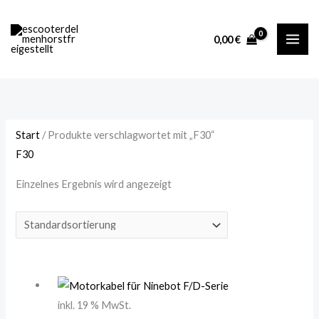
Zum
M
M
Inhalt
i
a
0,00
€
springen
n
x
.
.
P
P
r
r
e
e
Start
/ Produkte verschlagwortet mit „F30“
i
i
F30
s
s
Einzelnes Ergebnis wird angezeigt
inkl. 19 % MwSt.