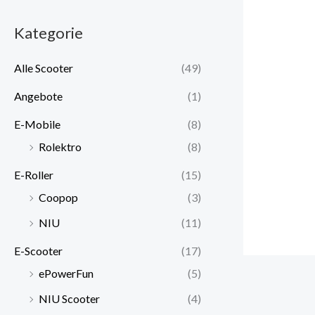
Kategorie
Alle Scooter
(49)
Angebote
(1)
E-Mobile
(8)
Rolektro
(8)
E-Roller
(15)
Coopop
(3)
NIU
(11)
E-Scooter
(17)
ePowerFun
(5)
NIU Scooter
(4)