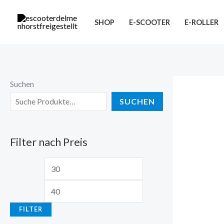
Zum
M
M
Inhalt
SHOP
E-SCOOTER
E-ROLLER
i
a
springen
n
x
.
.
P
P
Suchen
r
r
SUCHEN
e
e
i
i
Filter nach Preis
s
s
FILTER