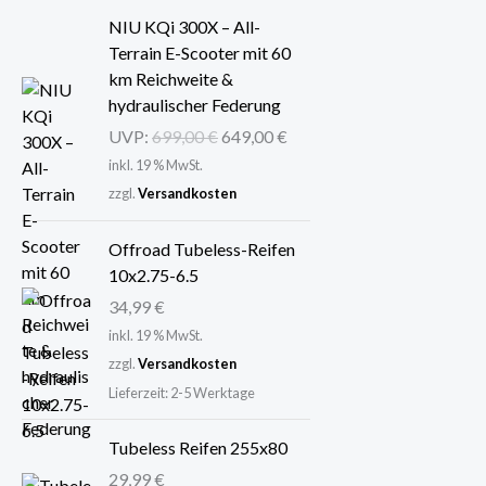
U
A
NIU KQi 300X – All-
r
k
Terrain E-Scooter mit 60
s
t
km Reichweite &
p
u
hydraulischer Federung
r
e
UVP:
699,00
€
649,00
€
ü
l
inkl. 19 % MwSt.
n
l
zzgl.
Versandkosten
g
e
l
r
Offroad Tubeless-Reifen
i
P
10x2.75-6.5
c
r
h
e
34,99
€
e
i
inkl. 19 % MwSt.
r
s
zzgl.
Versandkosten
P
i
Lieferzeit:
2-5 Werktage
r
s
e
t
Tubeless Reifen 255x80
i
:
29,99
€
s
6