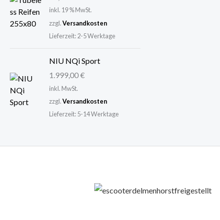
w
4
inkl. 19 % MwSt.
a
9
zzgl.
Versandkosten
r
,
Lieferzeit:
2-5 Werktage
:
0
6
0
NIU NQi Sport
9
1.999,00
€
9
€
inkl. MwSt.
,
.
zzgl.
Versandkosten
0
Lieferzeit:
5-14 Werktage
0
€