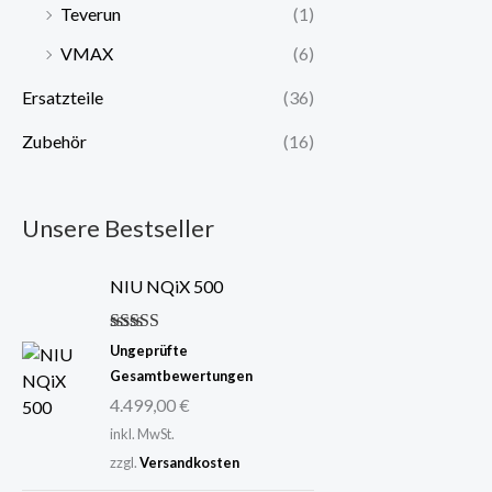
Teverun
(1)
VMAX
(6)
Ersatzteile
(36)
Zubehör
(16)
Unsere Bestseller
NIU NQiX 500
Bewertet mit
Ungeprüfte
5.00
von 5
Gesamtbewertungen
4.499,00
€
inkl. MwSt.
zzgl.
Versandkosten