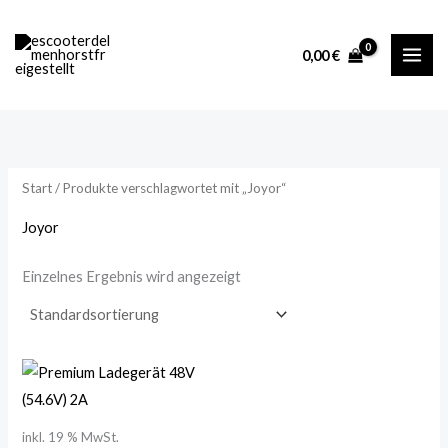
Zum
M
M
Inhalt
i
a
0,00
€
springen
n
x
.
.
P
P
r
r
Start
/ Produkte verschlagwortet mit „Joyor“
e
e
i
i
Joyor
s
s
Einzelnes Ergebnis wird angezeigt
inkl. 19 % MwSt.