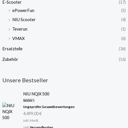
E-Scooter
(17)
ePowerFun
(5)
NIU Scooter
(4)
Teverun
(1)
VMAX
(6)
Ersatzteile
(36)
Zubehör
(16)
Unsere Bestseller
NIU NQiX 500
Bewertet
Ungeprüfte Gesamtbewertungen
mit
5.00
4.499,00
€
von 5
inkl. MwSt.
zzgl.
Versandkosten