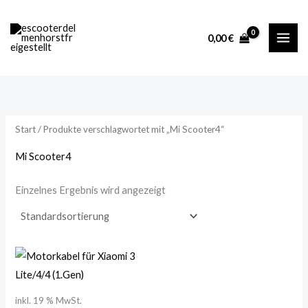
Zum
M
M
Inhalt
i
a
0,00
€
springen
n
x
.
.
P
P
r
r
Start
/ Produkte verschlagwortet mit „Mi Scooter4“
e
e
i
i
Mi Scooter4
s
s
Einzelnes Ergebnis wird angezeigt
inkl. 19 % MwSt.