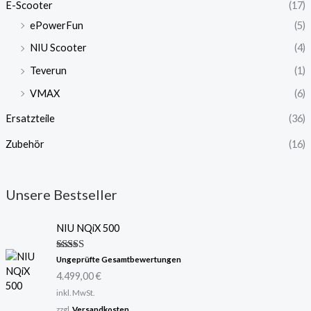
E-Scooter
(17)
ePowerFun
(5)
NIU Scooter
(4)
Teverun
(1)
VMAX
(6)
Ersatzteile
(36)
Zubehör
(16)
Unsere Bestseller
NIU NQiX 500
Bewertet
Ungeprüfte Gesamtbewertungen
mit
5.00
4.499,00
€
von 5
inkl. MwSt.
zzgl.
Versandkosten