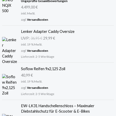
Bewertet
Ungeprüfte Gesamtbewertungen
mit
5.00
4.499,00
€
von 5
inkl. MwSt.
zzgl.
Versandkosten
U
A
Lenker Adapter Caddy Oversize
r
k
UVP:
36,95
€
29,99
€
s
t
inkl. 19 % MwSt.
p
u
r
e
zzgl.
Versandkosten
ü
l
Lieferzeit:
2-5 Werktage
n
l
g
e
Soflow Reifen 9x2,125 Zoll
l
r
40,99
€
i
P
inkl. 19 % MwSt.
c
r
zzgl.
Versandkosten
h
e
Lieferzeit:
2-5 Werktage
e
i
r
s
P
i
EW-LK31 Handschellenschloss – Maximaler
r
s
Diebstahlschutz für E-Scooter & E-Bikes
e
t