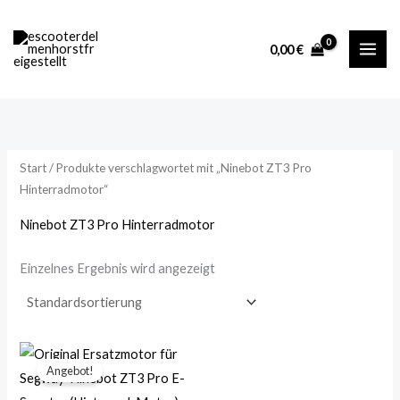
Zum
M
M
Inhalt
i
a
0,00
€
springen
n
x
.
.
P
P
r
r
Start
/ Produkte verschlagwortet mit „Ninebot ZT3 Pro
e
e
Hinterradmotor“
i
i
Ninebot ZT3 Pro Hinterradmotor
s
s
Einzelnes Ergebnis wird angezeigt
Ursprünglicher
Aktueller
Preis
Preis
Angebot!
war:
ist:
199,00 €
189,99 €.