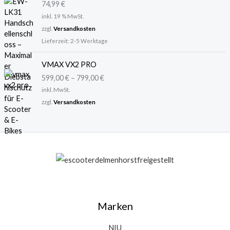
74,99
€
i
:
inkl. 19 % MwSt.
s
2
zzgl.
Versandkosten
w
9
Lieferzeit:
2-5 Werktage
a
,
r
9
VMAX VX2 PRO
:
9
3
599,00
€
–
799,00
€
6
€
inkl. MwSt.
,
.
zzgl.
Versandkosten
9
5
€
Marken
NIU