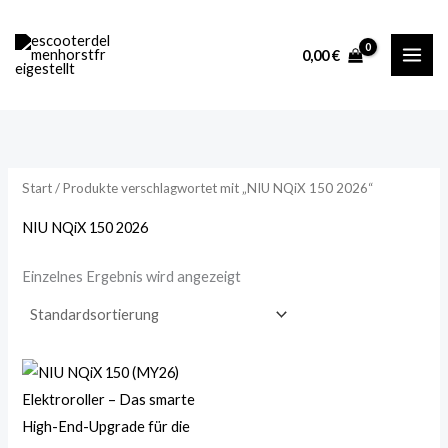
Zum
M
M
Inhalt
i
a
0,00
€
springen
n
x
.
.
P
P
r
r
Start
/ Produkte verschlagwortet mit „NIU NQiX 150 2026“
e
e
i
i
NIU NQiX 150 2026
s
s
Einzelnes Ergebnis wird angezeigt