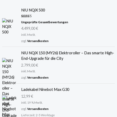
NIU NQiX 500
Bewertet
Ungeprüfte Gesamtbewertungen
mit
5.00
4.499,00
€
von 5
inkl. MwSt.
zzgl.
Versandkosten
NIU NQiX 150 (MY26) Elektroroller – Das smarte High-
End-Upgrade für die City
2.799,00
€
inkl. MwSt.
zzgl.
Versandkosten
Ladekabel Ninebot Max G30
12,99
€
inkl. 19 % MwSt.
zzgl.
Versandkosten
Lieferzeit:
2-5 Werktage