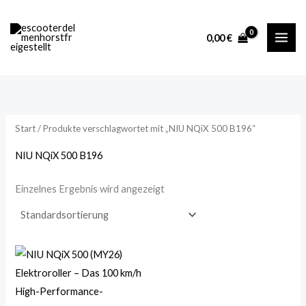
Zum
M
M
Inhalt
i
a
0,00
€
springen
n
x
.
.
P
P
r
r
Start
/ Produkte verschlagwortet mit „NIU NQiX 500 B196“
e
e
i
i
NIU NQiX 500 B196
s
s
Einzelnes Ergebnis wird angezeigt