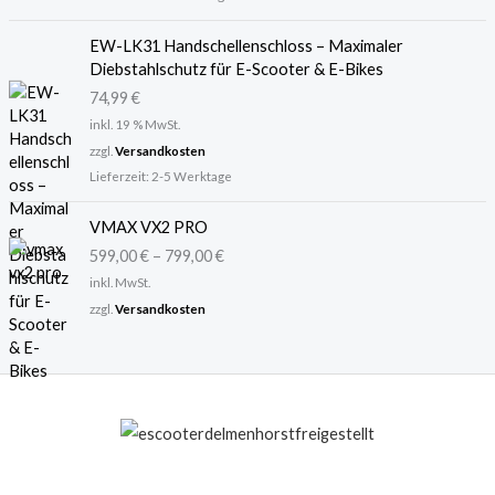
r
s
P
i
EW-LK31 Handschellenschloss – Maximaler
r
s
Diebstahlschutz für E-Scooter & E-Bikes
e
t
74,99
€
i
:
inkl. 19 % MwSt.
s
2
zzgl.
Versandkosten
w
9
Lieferzeit:
2-5 Werktage
a
,
r
9
VMAX VX2 PRO
:
9
3
599,00
€
–
799,00
€
6
€
inkl. MwSt.
,
.
zzgl.
Versandkosten
9
5
€