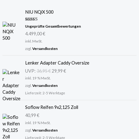
NIU NQiX 500
Bewertet
Ungeprüfte Gesamtbewertungen
mit
5.00
4.499,00
€
von 5
inkl. MwSt.
zzgl.
Versandkosten
U
A
Lenker Adapter Caddy Oversize
r
k
UVP:
36,95
€
29,99
€
s
t
inkl. 19 % MwSt.
p
u
r
e
zzgl.
Versandkosten
ü
l
Lieferzeit:
2-5 Werktage
n
l
g
e
Soflow Reifen 9x2,125 Zoll
l
r
40,99
€
i
P
inkl. 19 % MwSt.
c
r
zzgl.
Versandkosten
h
e
Lieferzeit:
2-5 Werktage
e
i