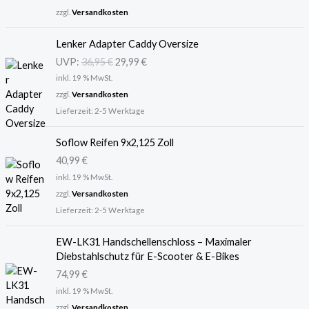
zzgl.
Versandkosten
U
A
Lenker Adapter Caddy Oversize
r
k
UVP:
36,95
€
29,99
€
s
t
inkl. 19 % MwSt.
p
u
r
e
zzgl.
Versandkosten
ü
l
Lieferzeit:
2-5 Werktage
n
l
g
e
Soflow Reifen 9x2,125 Zoll
l
r
40,99
€
i
P
inkl. 19 % MwSt.
c
r
zzgl.
Versandkosten
h
e
Lieferzeit:
2-5 Werktage
e
i
r
s
P
i
EW-LK31 Handschellenschloss – Maximaler
r
s
Diebstahlschutz für E-Scooter & E-Bikes
e
t
74,99
€
i
:
inkl. 19 % MwSt.
s
2
zzgl.
Versandkosten