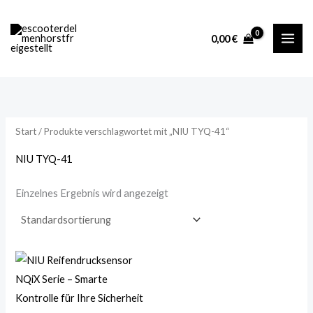
Zum
M
M
Inhalt
i
a
0,00
€
springen
n
x
.
.
P
P
r
r
Start
/ Produkte verschlagwortet mit „NIU TYQ-41“
e
e
i
i
NIU TYQ-41
s
s
Einzelnes Ergebnis wird angezeigt