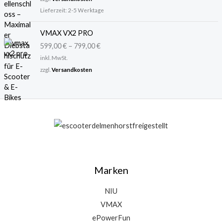
w
9
Lieferzeit:
2-5 Werktage
a
,
r
9
VMAX VX2 PRO
:
9
3
599,00
€
–
799,00
€
6
€
inkl. MwSt.
,
.
zzgl.
Versandkosten
9
5
€
Marken
NIU
VMAX
ePowerFun