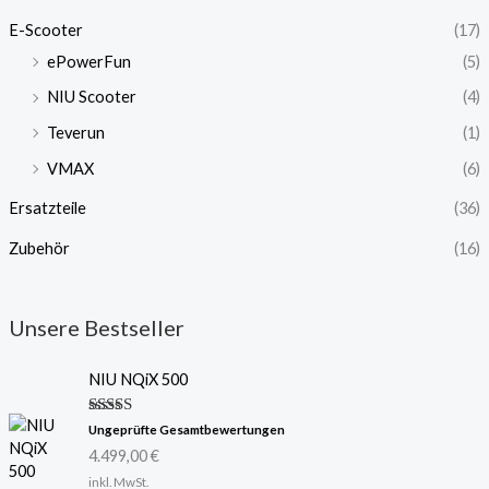
E-Scooter
(17)
ePowerFun
(5)
NIU Scooter
(4)
Teverun
(1)
VMAX
(6)
Ersatzteile
(36)
Zubehör
(16)
Unsere Bestseller
NIU NQiX 500
Bewertet
Ungeprüfte Gesamtbewertungen
mit
5.00
4.499,00
€
von 5
inkl. MwSt.