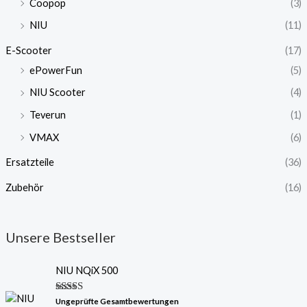
Coopop
(3)
NIU
(11)
E-Scooter
(17)
ePowerFun
(5)
NIU Scooter
(4)
Teverun
(1)
VMAX
(6)
Ersatzteile
(36)
Zubehör
(16)
Unsere Bestseller
NIU NQiX 500
Bewertet
Ungeprüfte Gesamtbewertungen