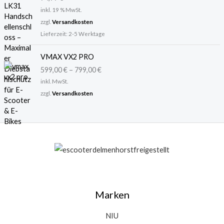
i
:
inkl. 19 % MwSt.
s
2
zzgl.
Versandkosten
w
9
Lieferzeit:
2-5 Werktage
a
,
r
9
VMAX VX2 PRO
:
9
3
599,00
€
–
799,00
€
6
€
inkl. MwSt.
,
.
zzgl.
Versandkosten
9
5
€
Marken
NIU