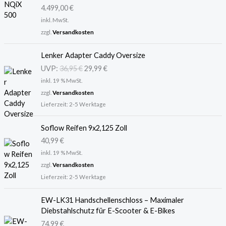
mit
5.00
4.499,00
€
von 5
inkl. MwSt.
zzgl.
Versandkosten
U
A
Lenker Adapter Caddy Oversize
r
k
UVP:
36,95
€
29,99
€
s
t
inkl. 19 % MwSt.
p
u
r
e
zzgl.
Versandkosten
ü
l
Lieferzeit:
2-5 Werktage
n
l
g
e
Soflow Reifen 9x2,125 Zoll
l
r
40,99
€
i
P
inkl. 19 % MwSt.
c
r
zzgl.
Versandkosten
h
e
Lieferzeit:
2-5 Werktage
e
i
r
s
P
i
EW-LK31 Handschellenschloss – Maximaler
r
s
Diebstahlschutz für E-Scooter & E-Bikes
e
t
74,99
€