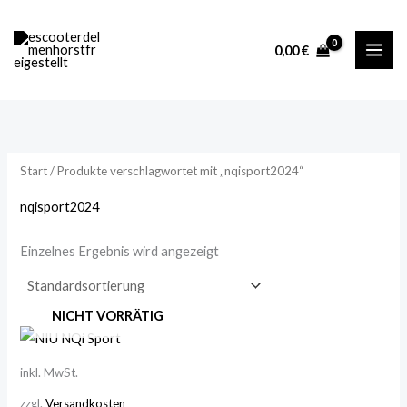
Zum
M
M
Inhalt
i
a
0,00
€
springen
n
x
.
.
P
P
r
r
Start
/ Produkte verschlagwortet mit „nqisport2024“
e
e
i
i
nqisport2024
s
s
Einzelnes Ergebnis wird angezeigt
NICHT VORRÄTIG
inkl. MwSt.
zzgl.
Versandkosten