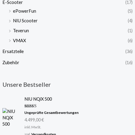
E-Scooter
(17)
ePowerFun
(5)
NIU Scooter
(4)
Teverun
(1)
VMAX
(6)
Ersatzteile
(36)
Zubehör
(16)
Unsere Bestseller
NIU NQiX 500
Bewertet
Ungeprüfte Gesamtbewertungen
mit
5.00
4.499,00
€
von 5
inkl. MwSt.
zzgl.
Versandkosten