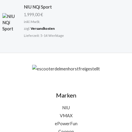
a
9
NIU NQi Sport
r
,
:
0
1.999,00
€
6
0
inkl. MwSt.
9
zzgl.
Versandkosten
9
€
Lieferzeit:
5-14 Werktage
,
.
0
0
€
Marken
NIU
VMAX
ePowerFun
Coopop