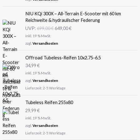
U
A
NIU KQi 300X – All-Terrain E-Scooter mit 60 km
r
k
Reichweite & hydraulischer Federung
s
t
UVP:
699,00
€
649,00
€
p
u
inkl. 19 % MwSt.
r
e
ü
l
zzgl.
Versandkosten
n
l
g
e
Offroad Tubeless-Reifen 10x2.75-6.5
l
r
34,99
€
i
P
inkl. 19 % MwSt.
c
r
zzgl.
Versandkosten
h
e
Lieferzeit:
2-5 Werktage
e
i
r
s
Tubeless Reifen 255x80
P
i
r
s
29,99
€
e
t
inkl. 19 % MwSt.
i
:
zzgl.
Versandkosten
s
6
Lieferzeit:
2-5 Werktage
w
4