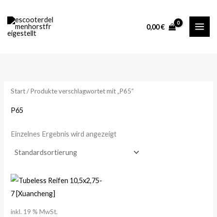
Zum
M
M
Inhalt
i
a
0,00
€
springen
n
x
.
.
P
P
r
r
Start
/ Produkte verschlagwortet mit „P65“
e
e
i
i
P65
s
s
Einzelnes Ergebnis wird angezeigt
inkl. 19 % MwSt.