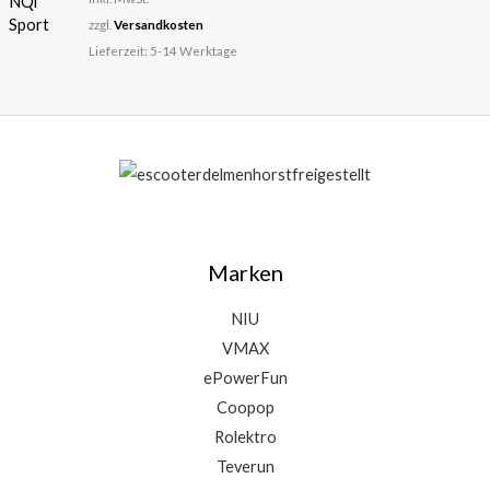
9
zzgl.
Versandkosten
9
€
Lieferzeit:
5-14 Werktage
,
.
0
0
€
Marken
NIU
VMAX
ePowerFun
Coopop
Rolektro
Teverun