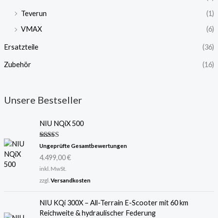
Teverun
(1)
VMAX
(6)
Ersatzteile
(36)
Zubehör
(16)
Unsere Bestseller
NIU NQiX 500
Bewertet
Ungeprüfte Gesamtbewertungen
mit
5.00
4.499,00
€
von 5
inkl. MwSt.
zzgl.
Versandkosten
U
A
NIU KQi 300X – All-Terrain E-Scooter mit 60 km
r
k
Reichweite & hydraulischer Federung