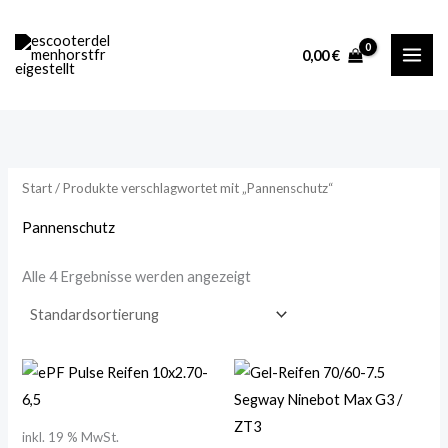
Zum
M
M
Inhalt
i
a
0,00
€
springen
n
x
.
.
P
P
r
r
Start
/ Produkte verschlagwortet mit „Pannenschutz“
e
e
i
i
Pannenschutz
s
s
Alle 4 Ergebnisse werden angezeigt
inkl. 19 % MwSt.