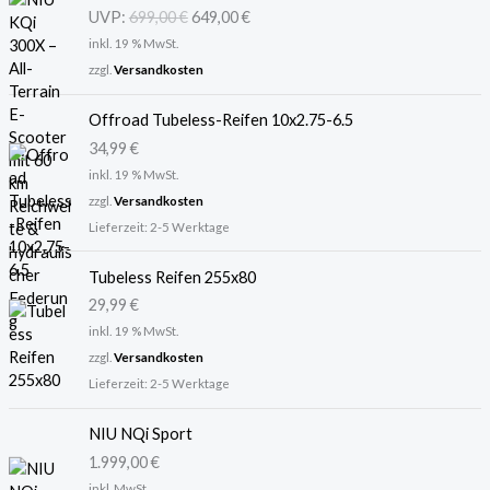
s
t
UVP:
699,00
€
649,00
€
p
u
inkl. 19 % MwSt.
r
e
ü
l
zzgl.
Versandkosten
n
l
g
e
Offroad Tubeless-Reifen 10x2.75-6.5
l
r
34,99
€
i
P
inkl. 19 % MwSt.
c
r
zzgl.
Versandkosten
h
e
Lieferzeit:
2-5 Werktage
e
i
r
s
Tubeless Reifen 255x80
P
i
r
s
29,99
€
e
t
inkl. 19 % MwSt.
i
:
zzgl.
Versandkosten
s
6
Lieferzeit:
2-5 Werktage
w
4
a
9
NIU NQi Sport
r
,
:
0
1.999,00
€
6
0
inkl. MwSt.