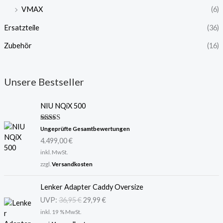
VMAX
(6)
Ersatzteile
(36)
Zubehör
(16)
Unsere Bestseller
NIU NQiX 500
Bewertet
Ungeprüfte Gesamtbewertungen
mit
5.00
4.499,00
€
von 5
inkl. MwSt.
zzgl.
Versandkosten
U
A
Lenker Adapter Caddy Oversize
r
k
UVP:
36,95
€
29,99
€
s
t
inkl. 19 % MwSt.
p
u