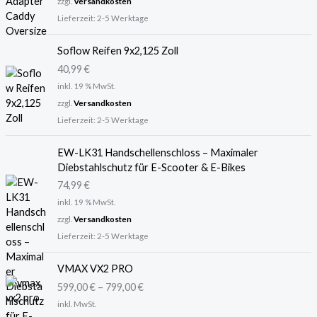
r
e
zzgl.
Versandkosten
ü
l
Lieferzeit:
2-5 Werktage
n
l
g
e
Soflow Reifen 9x2,125 Zoll
l
r
40,99
€
i
P
inkl. 19 % MwSt.
c
r
zzgl.
Versandkosten
h
e
Lieferzeit:
2-5 Werktage
e
i
r
s
P
i
EW-LK31 Handschellenschloss – Maximaler
r
s
Diebstahlschutz für E-Scooter & E-Bikes
e
t
74,99
€
i
:
inkl. 19 % MwSt.
s
2
zzgl.
Versandkosten
w
9
Lieferzeit:
2-5 Werktage
a
,
r
9
VMAX VX2 PRO
:
9
3
599,00
€
–
799,00
€
6
€
inkl. MwSt.
,
.