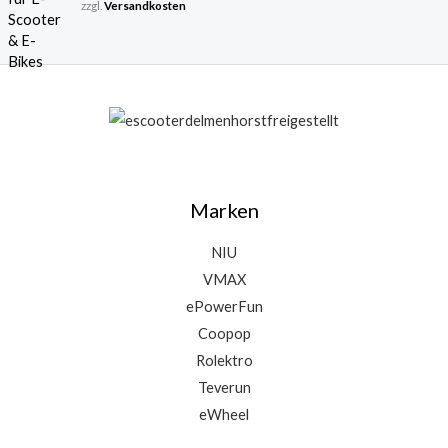
zzgl.
Versandkosten
9
5
€
Marken
NIU
VMAX
ePowerFun
Coopop
Rolektro
Teverun
eWheel