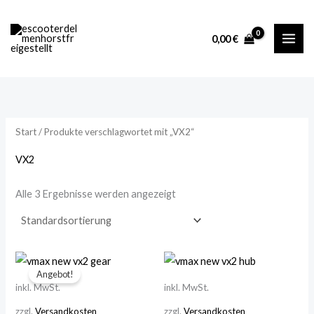
Zum
M
M
Inhalt
i
a
0,00
€
springen
n
x
.
.
P
P
r
r
Start
/ Produkte verschlagwortet mit „VX2“
e
e
i
i
VX2
s
s
Alle 3 Ergebnisse werden angezeigt
Angebot!
inkl. MwSt.
inkl. MwSt.
zzgl.
Versandkosten
zzgl.
Versandkosten