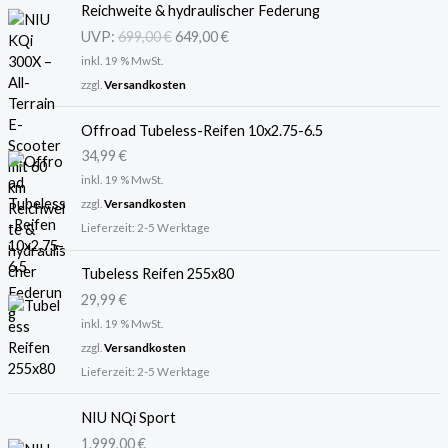
r
k
Reichweite & hydraulischer Federung
s
t
UVP:
699,00
€
649,00
€
p
u
inkl. 19 % MwSt.
r
e
ü
l
zzgl.
Versandkosten
n
l
g
e
Offroad Tubeless-Reifen 10x2.75-6.5
l
r
34,99
€
i
P
inkl. 19 % MwSt.
c
r
zzgl.
Versandkosten
h
e
Lieferzeit:
2-5 Werktage
e
i
r
s
Tubeless Reifen 255x80
P
i
r
s
29,99
€
e
t
inkl. 19 % MwSt.
i
:
zzgl.
Versandkosten
s
6
Lieferzeit:
2-5 Werktage
w
4
a
9
NIU NQi Sport
r
,
:
0
1.999,00
€