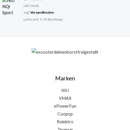
6
0
inkl. MwSt.
9
zzgl.
Versandkosten
9
€
Lieferzeit:
5-14 Werktage
,
.
0
0
€
Marken
NIU
VMAX
ePowerFun
Coopop
Rolektro
Teverun