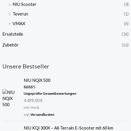
NIU Scooter
(4)
Teverun
(1)
VMAX
(6)
Ersatzteile
(36)
Zubehör
(16)
Unsere Bestseller
NIU NQiX 500
Bewertet
Ungeprüfte Gesamtbewertungen
mit
5.00
4.499,00
€
von 5
inkl. MwSt.
zzgl.
Versandkosten
U
A
NIU KQi 300X – All-Terrain E-Scooter mit 60 km