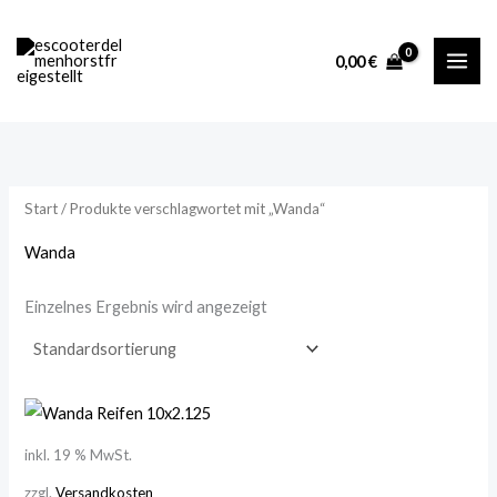
Zum
M
M
Inhalt
i
a
0,00
€
springen
n
x
.
.
P
P
r
r
Start
/ Produkte verschlagwortet mit „Wanda“
e
e
i
i
Wanda
s
s
Einzelnes Ergebnis wird angezeigt
inkl. 19 % MwSt.
zzgl.
Versandkosten