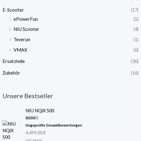
E-Scooter
(17)
ePowerFun
(5)
NIU Scooter
(4)
Teverun
(1)
VMAX
(6)
Ersatzteile
(36)
Zubehör
(16)
Unsere Bestseller
NIU NQiX 500
Bewertet
Ungeprüfte Gesamtbewertungen
mit
5.00
4.499,00
€
von 5
inkl. MwSt.