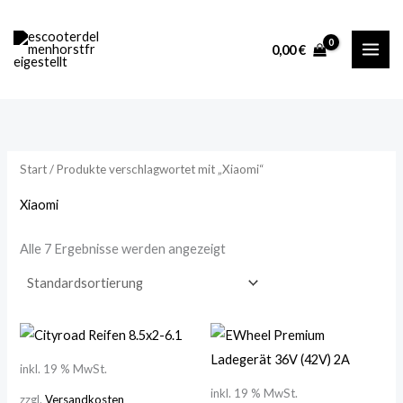
Zum
M
M
Inhalt
i
a
0,00
€
springen
n
x
.
.
P
P
r
r
Start
/ Produkte verschlagwortet mit „Xiaomi“
e
e
i
i
Xiaomi
s
s
Alle 7 Ergebnisse werden angezeigt
inkl. 19 % MwSt.
inkl. 19 % MwSt.
zzgl.
Versandkosten