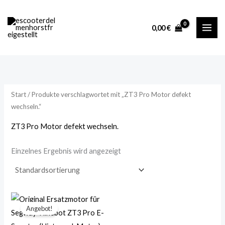
Zum
M
M
Inhalt
i
a
0,00
€
springen
n
x
.
.
P
P
r
r
Start
/ Produkte verschlagwortet mit „ZT3 Pro Motor defekt
e
e
wechseln.“
i
i
ZT3 Pro Motor defekt wechseln.
s
s
Einzelnes Ergebnis wird angezeigt
Ursprünglicher
Aktueller
Preis
Preis
Angebot!
war:
ist:
199,00 €
189,99 €.