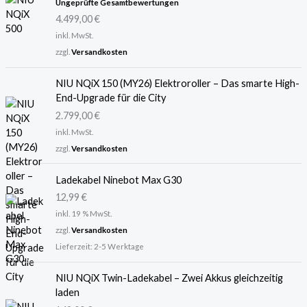
Bewertet
Ungeprüfte Gesamtbewertungen
mit
5.00
4.499,00
€
von 5
inkl. MwSt.
zzgl.
Versandkosten
NIU NQiX 150 (MY26) Elektroroller – Das smarte High-
End-Upgrade für die City
2.799,00
€
inkl. MwSt.
zzgl.
Versandkosten
Ladekabel Ninebot Max G30
12,99
€
inkl. 19 % MwSt.
zzgl.
Versandkosten
Lieferzeit:
2-5 Werktage
NIU NQiX Twin-Ladekabel – Zwei Akkus gleichzeitig
laden