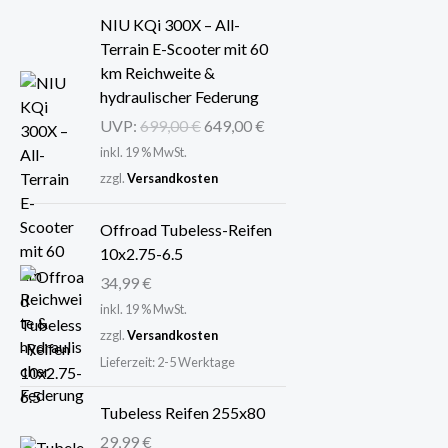
U
A
NIU KQi 300X – All-
r
k
Terrain E-Scooter mit 60
s
t
km Reichweite &
p
u
hydraulischer Federung
r
e
UVP:
699,00
€
649,00
€
ü
l
inkl. 19 % MwSt.
n
l
zzgl.
Versandkosten
g
e
l
r
Offroad Tubeless-Reifen
i
P
10x2.75-6.5
c
r
h
e
34,99
€
e
i
inkl. 19 % MwSt.
r
s
zzgl.
Versandkosten
P
i
Lieferzeit:
2-5 Werktage
r
s
e
t
Tubeless Reifen 255x80
i
:
29,99
€
s
6