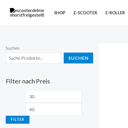
Zum
M
M
Inhalt
SHOP
E-SCOOTER
E-ROLLER
i
a
springen
n
x
.
.
P
P
Suchen
r
r
SUCHEN
e
e
i
i
Filter nach Preis
s
s
FILTER