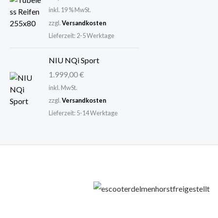
w
4
inkl. 19 % MwSt.
a
9
zzgl.
Versandkosten
r
,
Lieferzeit:
2-5 Werktage
:
0
6
0
NIU NQi Sport
9
1.999,00
€
9
€
inkl. MwSt.
,
.
zzgl.
Versandkosten
0
Lieferzeit:
5-14 Werktage
0
€