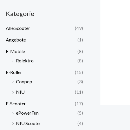
Kategorie
Alle Scooter
(49)
Angebote
(1)
E-Mobile
(8)
Rolektro
(8)
E-Roller
(15)
Coopop
(3)
NIU
(11)
E-Scooter
(17)
ePowerFun
(5)
NIU Scooter
(4)