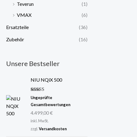
Teverun
(1)
VMAX
(6)
Ersatzteile
(36)
Zubehör
(16)
Unsere Bestseller
NIU NQiX 500
Bewertet mit
Ungeprüfte
5.00
von 5
Gesamtbewertungen
4.499,00
€
inkl. MwSt.
zzgl.
Versandkosten