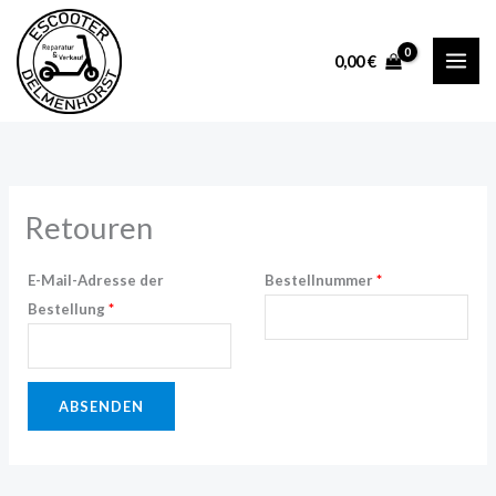
Zum
Inhalt
0,00
€
springen
Retouren
E-Mail-Adresse der
Bestellnummer
*
Bestellung
*
ABSENDEN