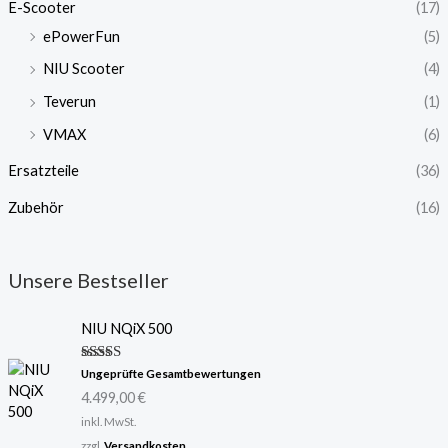
E-Scooter
(17)
ePowerFun
(5)
NIU Scooter
(4)
Teverun
(1)
VMAX
(6)
Ersatzteile
(36)
Zubehör
(16)
Unsere Bestseller
NIU NQiX 500
Bewertet
Ungeprüfte Gesamtbewertungen
mit
5.00
4.499,00
€
von 5
inkl. MwSt.
zzgl.
Versandkosten