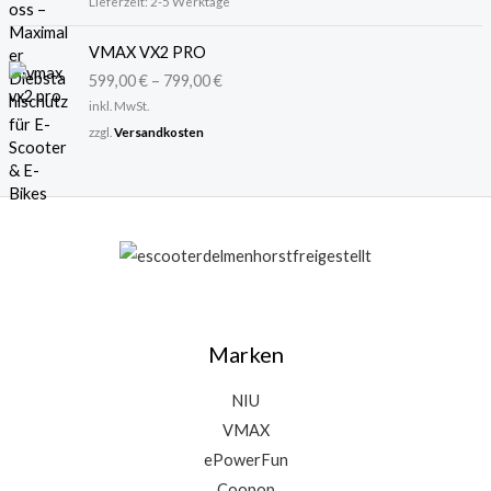
Lieferzeit:
2-5 Werktage
a
,
r
9
VMAX VX2 PRO
:
9
3
599,00
€
–
799,00
€
6
€
inkl. MwSt.
,
.
zzgl.
Versandkosten
9
5
€
Marken
NIU
VMAX
ePowerFun
Coopop