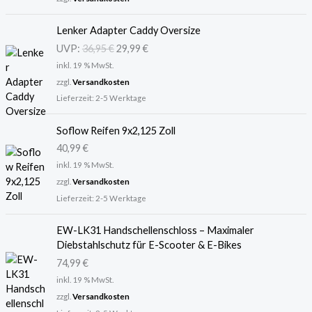
U
A
Lenker Adapter Caddy Oversize
r
k
UVP:
36,95
€
29,99
€
s
t
inkl. 19 % MwSt.
p
u
r
e
zzgl.
Versandkosten
ü
l
Lieferzeit:
2-5 Werktage
n
l
g
e
Soflow Reifen 9x2,125 Zoll
l
r
40,99
€
i
P
inkl. 19 % MwSt.
c
r
zzgl.
Versandkosten
h
e
Lieferzeit:
2-5 Werktage
e
i
r
s
P
i
EW-LK31 Handschellenschloss – Maximaler
r
s
Diebstahlschutz für E-Scooter & E-Bikes
e
t
74,99
€
i
:
inkl. 19 % MwSt.
s
2
zzgl.
Versandkosten
w
9