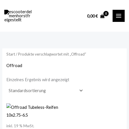
Zum
M
M
Inhalt
i
a
0,00
€
springen
n
x
.
.
P
P
r
r
Start
/ Produkte verschlagwortet mit „Offroad“
e
e
i
i
Offroad
s
s
Einzelnes Ergebnis wird angezeigt
inkl. 19 % MwSt.