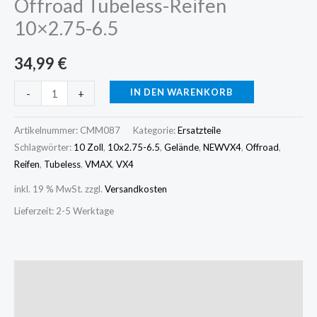
Offroad Tubeless-Reifen
10×2.75-6.5
34,99
€
IN DEN WARENKORB
-
+
Artikelnummer:
CMM087
Kategorie:
Ersatzteile
Schlagwörter:
10 Zoll
,
10x2.75-6.5
,
Gelände
,
NEWVX4
,
Offroad
,
Reifen
,
Tubeless
,
VMAX
,
VX4
inkl. 19 % MwSt.
zzgl.
Versandkosten
Lieferzeit:
2-5 Werktage
Beschreibung
Zusätzliche Informationen