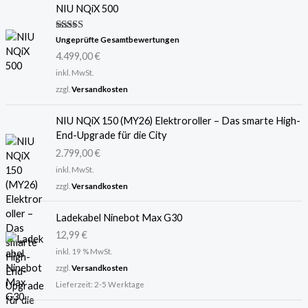
NIU NQiX 500
Bewertet
Ungeprüfte Gesamtbewertungen
mit
5.00
4.499,00
€
von 5
inkl. MwSt.
zzgl.
Versandkosten
NIU NQiX 150 (MY26) Elektroroller – Das smarte High-
End-Upgrade für die City
2.799,00
€
inkl. MwSt.
zzgl.
Versandkosten
Ladekabel Ninebot Max G30
12,99
€
inkl. 19 % MwSt.
zzgl.
Versandkosten
Lieferzeit:
2-5 Werktage