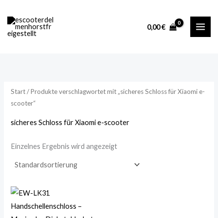
Zum
M
M
Inhalt
i
a
0,00
€
springen
n
x
.
.
P
P
r
r
Start
/ Produkte verschlagwortet mit „sicheres Schloss für Xiaomi e-
e
e
scooter“
i
i
sicheres Schloss für Xiaomi e-scooter
s
s
Einzelnes Ergebnis wird angezeigt