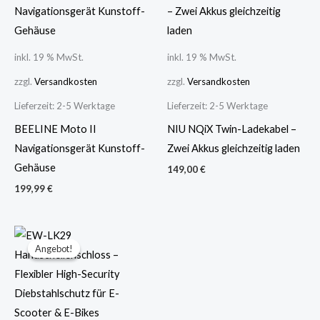
inkl. 19 % MwSt.
inkl. 19 % MwSt.
zzgl.
Versandkosten
zzgl.
Versandkosten
Lieferzeit:
2-5 Werktage
Lieferzeit:
2-5 Werktage
BEELINE Moto II
NIU NQiX Twin-Ladekabel –
Navigationsgerät Kunstoff-
Zwei Akkus gleichzeitig laden
Gehäuse
149,00
€
199,99
€
Ursprünglicher
Aktueller
Preis
Preis
Angebot!
Angebot!
war:
ist:
65,99 €
59,99 €.