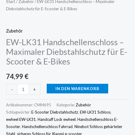
E-
Start
/
Zubehör
/ EW-LK31 Handschellenschloss – Maximaler
Diebstahlschutz für E-Scooter & E-Bikes
Bikes
Menge
Zubehör
EW-LK31 Handschellenschloss –
Maximaler Diebstahlschutz für E-
Scooter & E-Bikes
74,99
€
IN DEN WARENKORB
-
+
Artikelnummer:
CMM695
Kategorie:
Zubehör
Schlagwörter:
E-Scooter Diebstahlschutz
,
EW-LK31 Schloss
,
ewheel EW-LK31
,
Handcuff Lock ewheel
,
Handschellenschloss E-
Scooter
,
Handschellenschloss Fahrrad
,
Ninebot Schloss gehärteter
Stahl
,
sicheres Schloss für Xiaomi e-scooter