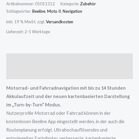
Artikelnummer:
05011312
Kategorie:
Zubehör
Schlagwörter:
Beeline
,
Moto II
,
Navigation
inkl. 19 % MwSt.
zzgl.
Versandkosten
Lieferzeit:
2-5 Werktage
Beschreibung
Rezensionen (0)
Motorrad- und Fahrradnavigation mit bis zu 14 Stunden
Akkulaufzeit und der neuen kartenbasierten Darstellung
im „Turn-by-Turn“ Modus.
Nutzerprofile Motorrad oder Fahrrad können in der
kostenlosen Beeline App eingestellt werden, in der auch die
Routenplanung erfolgt. Ultrahochauflösendes und
entspiegeltes Farbdisplay, verbesserte, kartenbasierte