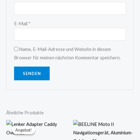
E-Mail
*
Name, E-Mail-Adresse und Website in diesem
Browser für meinen nächsten Kommentar speichern.
Ähnliche Produkte
Ursprünglicher
Aktueller
Preis
Preis
Angebot!
Angebot!
war:
ist:
36,95 €
29,99 €.