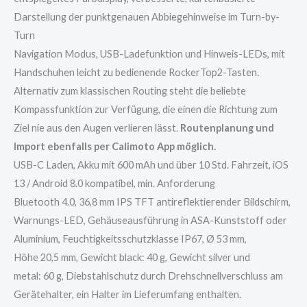
Darstellung der punktgenauen Abbiegehinweise im Turn-by-
Turn
Navigation Modus, USB-Ladefunktion und Hinweis-LEDs, mit
Handschuhen leicht zu bedienende RockerTop2-Tasten.
Alternativ zum klassischen Routing steht die beliebte
Kompassfunktion zur Verfügung, die einen die Richtung zum
Ziel nie aus den Augen verlieren lässt.
Routenplanung und
Import ebenfalls per Calimoto App möglich.
USB-C Laden, Akku mit 600 mAh und über 10 Std. Fahrzeit, iOS
13 / Android 8.0 kompatibel, min. Anforderung
Bluetooth 4.0, 36,8 mm IPS TFT antireflektierender Bildschirm,
Warnungs-LED, Gehäuseausführung in ASA-Kunststoff oder
Aluminium, Feuchtigkeitsschutzklasse IP67, Ø 53 mm,
Höhe 20,5 mm, Gewicht black: 40 g, Gewicht silver und
metal: 60 g, Diebstahlschutz durch Drehschnellverschluss am
Gerätehalter, ein Halter im Lieferumfang enthalten.