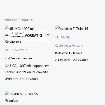
Ähnliche Produkte
Ursprünglicher
Aktueller
Preis
Preis
Angebot!
Angebot!
war:
ist:
NICHT VORRÄTIG
inkl. MwSt.
399,00 €
349,00 €.
Kostenloser Versand
inkl. 19 % MwSt.
Rolektro E-Trike 15
zzgl.
Versandkosten
2.149,00
€
–
2.599,00
€
NIU KQi 100F mit klappbarem
Lenker und 29 km Reichweite
UVP:
399,00
€
349,00
€