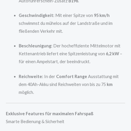
Autoführerschein-Zusatz
B196
.
Geschwindigkeit:
Mit einer Spitze von
95 km/h
schwimmst du mühelos auf der Landstraße und im
fließenden Verkehr mit.
Beschleunigung:
Der hocheffiziente Mittelmotor mit
Kettenantrieb liefert eine Spitzenleistung von
6,2 kW
–
für einen Ampelstart, der beeindruckt.
Reichweite:
In der
Comfort Range
Ausstattung mit
dem 40Ah-Akku sind Reichweiten von bis zu 75
km
möglich.
Exklusive Features für maximalen Fahrspaß
Smarte Bedienung & Sicherheit