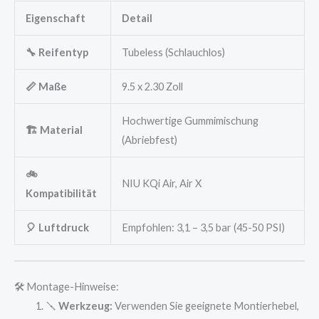
Eigenschaft
Detail
🔧 Reifentyp
Tubeless (Schlauchlos)
📏 Maße
9.5 x 2.30 Zoll
Hochwertige Gummimischung
🏗️ Material
(Abriebfest)
🚲
NIU KQi Air, Air X
Kompatibilität
🎈 Luftdruck
Empfohlen: 3,1 – 3,5 bar (45-50 PSI)
🛠️ Montage-Hinweise:
🪛
Werkzeug:
Verwenden Sie geeignete Montierhebel,