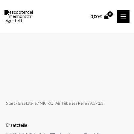
Air
Zum
Tubeless
Inhalt
0,00
€
Reifen
springen
9.5x2.3
Menge
NIU
KQi
Air
Tubeless
Reifen
9.5x2.3
Menge
Start
/
Ersatzteile
/ NIU KQi Air Tubeless Reifen 9.5×2.3
Ersatzteile