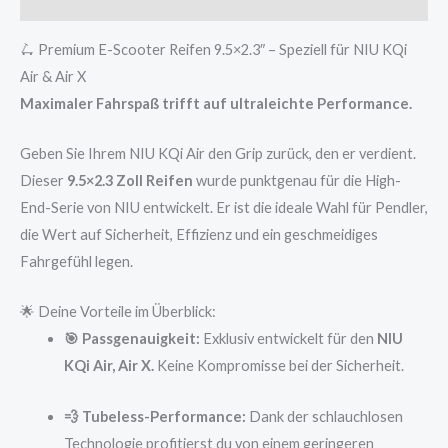
Rezensionen (0)
🛴 Premium E-Scooter Reifen 9.5×2.3″ – Speziell für NIU KQi
Air & Air X
Maximaler Fahrspaß trifft auf ultraleichte Performance.
Geben Sie Ihrem NIU KQi Air den Grip zurück, den er verdient.
Dieser
9.5×2.3 Zoll Reifen
wurde punktgenau für die High-
End-Serie von NIU entwickelt. Er ist die ideale Wahl für Pendler,
die Wert auf Sicherheit, Effizienz und ein geschmeidiges
Fahrgefühl legen.
🌟 Deine Vorteile im Überblick:
🎯 Passgenauigkeit:
Exklusiv entwickelt für den
NIU
KQi Air, Air X.
Keine Kompromisse bei der Sicherheit.
💨 Tubeless-Performance:
Dank der schlauchlosen
Technologie profitierst du von einem geringeren