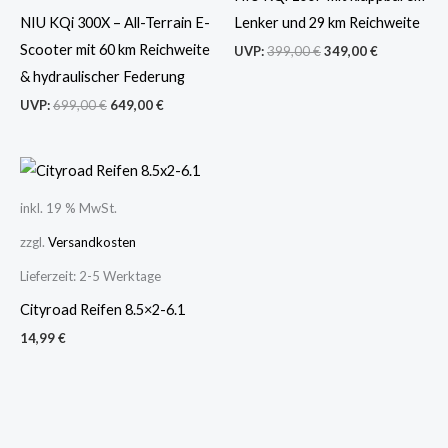
NIU KQi 300X – All-Terrain E-
Lenker und 29 km Reichweite
Scooter mit 60 km Reichweite
UVP:
399,00
€
349,00
€
& hydraulischer Federung
UVP:
699,00
€
649,00
€
inkl. 19 % MwSt.
zzgl.
Versandkosten
Lieferzeit:
2-5 Werktage
Cityroad Reifen 8.5×2-6.1
14,99
€