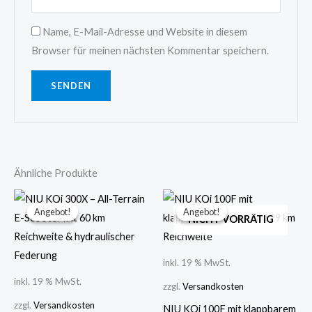
Name, E-Mail-Adresse und Website in diesem
Browser für meinen nächsten Kommentar speichern.
Ähnliche Produkte
Ursprünglicher
Aktueller
Ursprünglicher
Aktueller
Preis
Preis
Preis
Preis
Angebot!
Angebot!
Angebot!
Angebot!
war:
ist:
war:
ist:
NICHT VORRÄTIG
699,00 €
649,00 €.
399,00 €
349,00 €.
inkl. 19 % MwSt.
inkl. 19 % MwSt.
zzgl.
Versandkosten
zzgl.
Versandkosten
NIU KQi 100F mit klappbarem