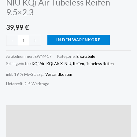
NIU KQi Air Tubeless Reifen
9.5×2.3
39,99
€
IN DEN WARENKORB
-
+
Artikelnummer:
EWM417
Kategorie:
Ersatzteile
Schlagwörter:
KQi Air
,
KQi Air X
,
NIU
,
Reifen
,
Tubeless Reifen
inkl. 19 % MwSt.
zzgl.
Versandkosten
Lieferzeit:
2-5 Werktage
Beschreibung
Zusätzliche Informationen