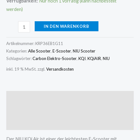
Verfügbarkeit:
Nur noch 1 vorrätig (kann nachbestellt
werden)
IN DEN WARENKORB
Artikelnummer:
KRP36EB1G11
Kategorien:
Alle Scooter
,
E-Scooter
,
NIU Scooter
Schlagwörter:
Carbon Elektro-Scooter
,
KQI
,
KQiAIR
,
NIU
inkl. 19 % MwSt.
zzgl.
Versandkosten
Beschreibung
Zusätzliche Informationen
Rezensionen (0)
Der NIU KQi Air ist einer der leichtesten E-Scooter mit