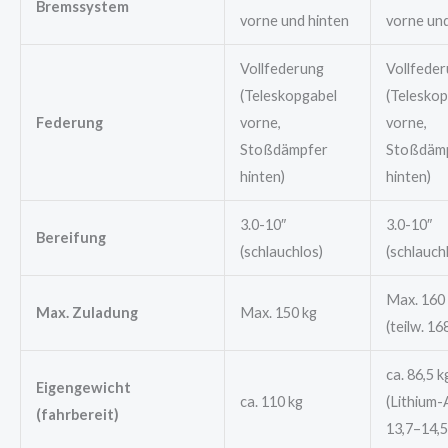
Bremssystem
vorne und hinten
vorne und
Vollfederung
Vollfede
(Teleskopgabel
(Teleskop
Federung
vorne,
vorne,
Stoßdämpfer
Stoßdäm
hinten)
hinten)
3.0-10″
3.0-10″
Bereifung
(schlauchlos)
(schlauch
Max. 160
Max. Zuladung
Max. 150 kg
(teilw. 16
ca. 86,5 k
Eigengewicht
ca. 110 kg
(Lithium-
(fahrbereit)
13,7–14,5