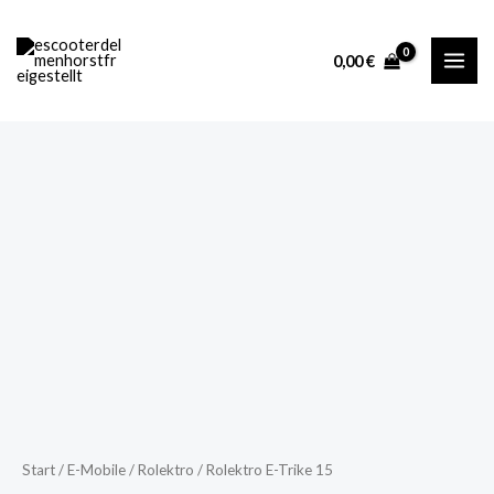
Zum
Inhalt
0,00
€
springen
Rolektro
E-
Trike
15
Menge
Start
/
E-Mobile
/
Rolektro
/ Rolektro E-Trike 15