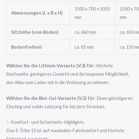
1500 x 700 x 1050
1500 x 70
Abmessungen (L x B x H)
mm
mm
Sitzhöhe (vom Boden)
ca. 660 mm
ca. 650 
Bodenfreiheit
ca. 85 mm
ca. 150 
Wählen Sie die Lithium-Variante (V.3) für:
Höchste
Reichweite, geringeres Gewicht und die bequeme Möglichkeit,
den Akku zum Laden mit in die Wohnung zu nehmen.
Wählen Sie die Blei-Gel-Variante (V.2) für:
Einen günstigeren
Einstieg und solide Leistung für kürzere Strecken.
✨ Komfort- und Sicherheits-Highlights
Das E-Trike 15 ist auf maximalen Fahrkomfort und höchste
Sicherheit ausgelegt: