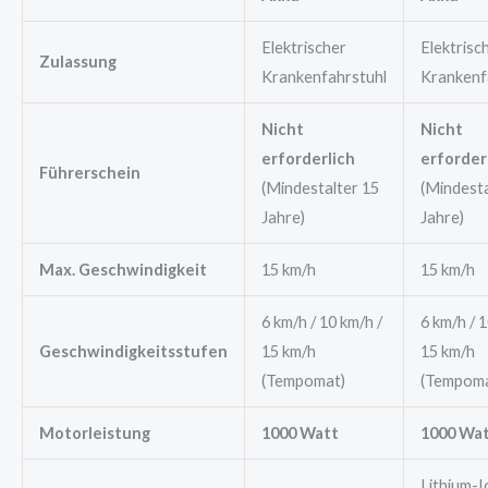
Elektrischer
Elektrisc
Zulassung
Krankenfahrstuhl
Krankenf
Nicht
Nicht
erforderlich
erforder
Führerschein
(Mindestalter 15
(Mindesta
Jahre)
Jahre)
Max. Geschwindigkeit
15 km/h
15 km/h
6 km/h / 10 km/h /
6 km/h / 1
Geschwindigkeitsstufen
15 km/h
15 km/h
(Tempomat)
(Tempoma
Motorleistung
1000 Watt
1000 Wa
Lithium-