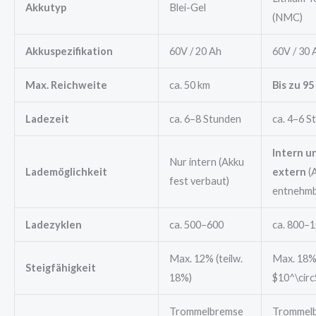
Akkutyp
Blei-Gel
(NMC)
Akkuspezifikation
60V / 20 Ah
60V / 30 
Max. Reichweite
ca. 50 km
Bis zu 95
Ladezeit
ca. 6–8 Stunden
ca. 4–6 S
Intern u
Nur intern (Akku
Lademöglichkeit
extern
(
fest verbaut)
entnehmb
Ladezyklen
ca. 500–600
ca. 800–
Max. 12% (teilw.
Max. 18% 
Steigfähigkeit
18%)
$10^\circ
Trommelbremse
Trommel