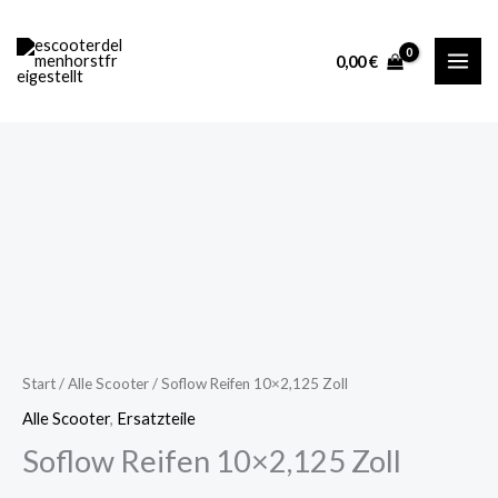
10x2,125
Zum
Zoll
Inhalt
0,00
€
Menge
springen
Soflow
Reifen
10x2,125
Zoll
Menge
Start
/
Alle Scooter
/ Soflow Reifen 10×2,125 Zoll
Alle Scooter
,
Ersatzteile
Soflow Reifen 10×2,125 Zoll