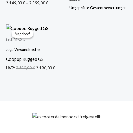
2.149,00
€
–
2.599,00
€
Bewertet
Ungeprüfte Gesamtbewertungen
mit
5.00
von 5
Ursprünglicher
Aktueller
Preis
Preis
Angebot!
Angebot!
war:
ist:
inkl. MwSt.
2.490,00 €
2.190,00 €.
zzgl.
Versandkosten
Coopop Rugged GS
UVP:
2.490,00
€
2.190,00
€