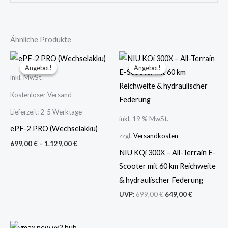
Ähnliche Produkte
Ursprünglicher
Aktueller
Preis
Preis
Angebot!
Angebot!
Angebot!
Angebot!
war:
ist:
inkl. MwSt.
699,00 €
649,00 €.
Kostenloser Versand
Lieferzeit:
2-5 Werktage
inkl. 19 % MwSt.
ePF-2 PRO (Wechselakku)
zzgl.
Versandkosten
699,00
€
–
1.129,00
€
NIU KQi 300X – All-Terrain E-
Scooter mit 60 km Reichweite
& hydraulischer Federung
UVP:
699,00
€
649,00
€