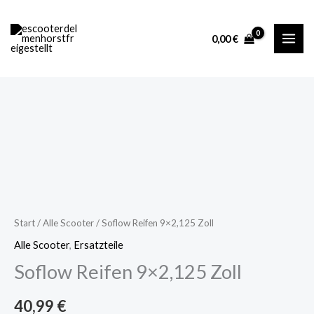
9x2,125
Zum
Zoll
Inhalt
0,00
€
Menge
springen
Soflow
Reifen
9x2,125
Zoll
Menge
Start
/
Alle Scooter
/ Soflow Reifen 9×2,125 Zoll
Alle Scooter
,
Ersatzteile
Soflow Reifen 9×2,125 Zoll
40,99
€