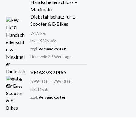
Handschellenschloss –
e
t
Maximaler
i
:
Diebstahlschutz für E-
s
2
Scooter & E-Bikes
w
9
74,99
€
a
,
r
9
inkl. 19 % MwSt.
:
9
zzgl.
Versandkosten
3
Lieferzeit:
2-5 Werktage
6
€
,
.
VMAX VX2 PRO
9
599,00
€
–
799,00
€
5
inkl. MwSt.
zzgl.
Versandkosten
€