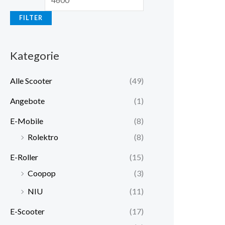
FILTER
Kategorie
Alle Scooter
(49)
Angebote
(1)
E-Mobile
(8)
Rolektro
(8)
E-Roller
(15)
Coopop
(3)
NIU
(11)
E-Scooter
(17)