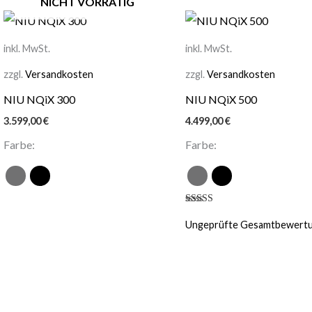
NICHT VORRÄTIG
inkl. MwSt.
inkl. MwSt.
zzgl.
Versandkosten
zzgl.
Versandkosten
NIU NQiX 300
NIU NQiX 500
3.599,00
€
4.499,00
€
Farbe:
Farbe:
Bewertet mit
5.00
Ungeprüfte Gesamtbewert
von 5