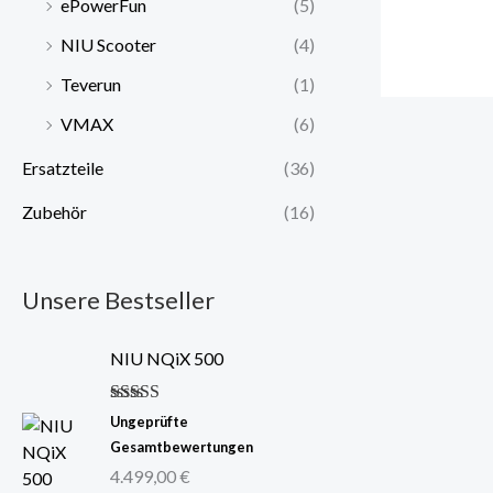
ePowerFun
(5)
NIU Scooter
(4)
Teverun
(1)
VMAX
(6)
Ersatzteile
(36)
Zubehör
(16)
Unsere Bestseller
NIU NQiX 500
Bewertet mit
Ungeprüfte
5.00
von 5
Gesamtbewertungen
4.499,00
€