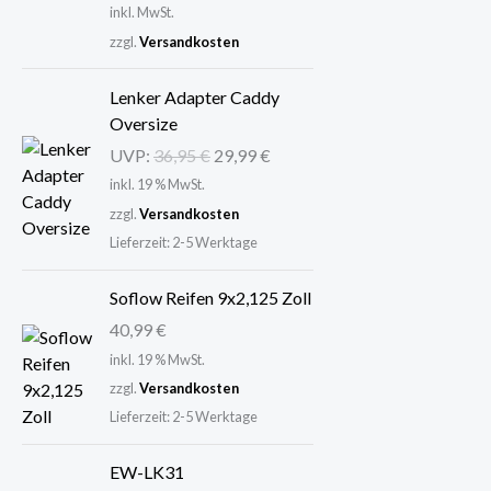
inkl. MwSt.
zzgl.
Versandkosten
U
A
Lenker Adapter Caddy
r
k
Oversize
s
t
UVP:
36,95
€
29,99
€
p
u
inkl. 19 % MwSt.
r
e
zzgl.
Versandkosten
ü
l
n
l
Lieferzeit:
2-5 Werktage
g
e
l
r
Soflow Reifen 9x2,125 Zoll
i
P
40,99
€
c
r
inkl. 19 % MwSt.
h
e
zzgl.
Versandkosten
e
i
Lieferzeit:
2-5 Werktage
r
s
P
i
EW-LK31
r
s