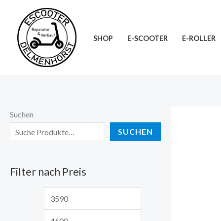
Zum
M
M
Inhalt
i
a
springen
SHOP
E-SCOOTER
E-ROLLER
n
x
.
.
P
P
r
r
e
e
Suchen
i
i
SUCHEN
s
s
Filter nach Preis