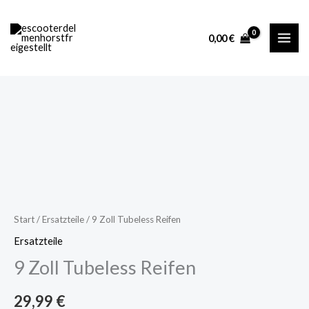
Tubeless
Zum
Reifen
Inhalt
0,00
€
Menge
springen
9
Zoll
Tubeless
Reifen
Menge
Start
/
Ersatzteile
/ 9 Zoll Tubeless Reifen
Ersatzteile
9 Zoll Tubeless Reifen
29,99
€