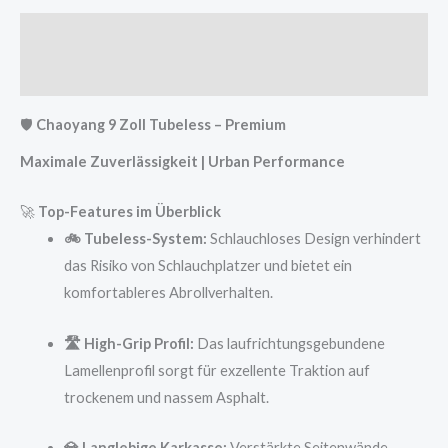
Beschreibung
Rezensionen (0)
🛡️
Chaoyang 9 Zoll Tubeless – Premium
Maximale Zuverlässigkeit | Urban Performance
🚀
Top-Features im Überblick
🚲 Tubeless-System:
Schlauchloses Design verhindert
das Risiko von Schlauchplatzer und bietet ein
komfortableres Abrollverhalten.
🛣️ High-Grip Profil:
Das laufrichtungsgebundene
Lamellenprofil sorgt für exzellente Traktion auf
trockenem und nassem Asphalt.
💎 Langlebige Karkasse:
Verstärkte Seitenwände