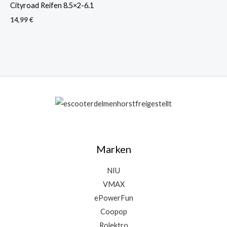
Cityroad Reifen 8.5×2-6.1
14,99
€
Marken
NIU
VMAX
ePowerFun
Coopop
Rolektro