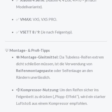
✅
Xiaomi 4 Serie:
(Xiaomi 4, 4 Lite, 4 Pro – je nach
Modellvariante).
✅
VMAX:
VX5, VX5 PRO.
✅
VSETT 8 / 9:
(Je nach Felgentyp).
💡
Montage- & Profi-Tipps
🧼 Montage-Gleitmittel:
Da Tubeless-Reifen extrem
dicht schließen müssen, ist die Verwendung von
Reifenmontagepaste
oder Seifenlauge an den
Rändern unerlässlich.
💨 Kompressor-Nutzung:
Um den Reifen sicher ins
Felgenbett zu drücken („Plopp-Effekt“), wird ein starker
Luftstoß aus einem Kompressor empfohlen.