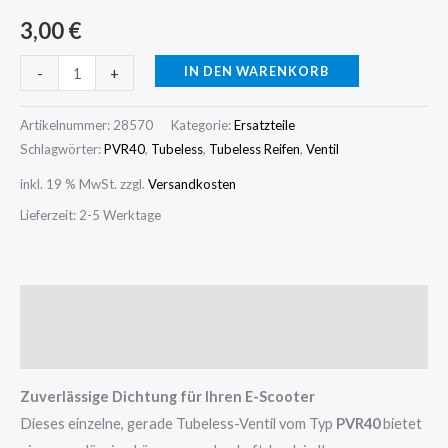
3,00
€
IN DEN WARENKORB
-
+
Artikelnummer:
28570
Kategorie:
Ersatzteile
Schlagwörter:
PVR40
,
Tubeless
,
Tubeless Reifen
,
Ventil
inkl. 19 % MwSt.
zzgl.
Versandkosten
Lieferzeit:
2-5 Werktage
Beschreibung
Rezensionen (0)
Zuverlässige Dichtung für Ihren E-Scooter
Dieses einzelne, gerade Tubeless-Ventil vom Typ
PVR40
bietet