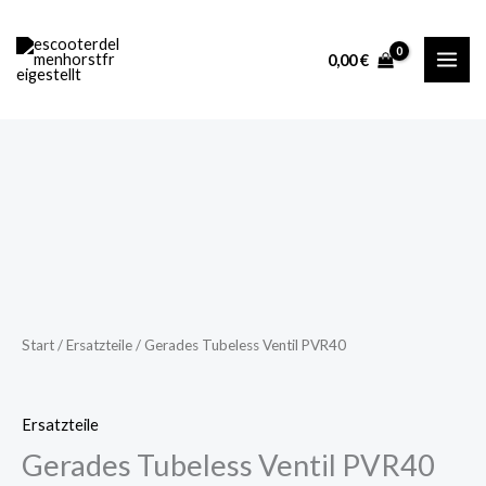
Ventil
Zum
PVR40
Inhalt
0,00
€
Menge
springen
Gerades
Tubeless
Ventil
PVR40
Menge
Start
/
Ersatzteile
/ Gerades Tubeless Ventil PVR40
Ersatzteile
Gerades Tubeless Ventil PVR40