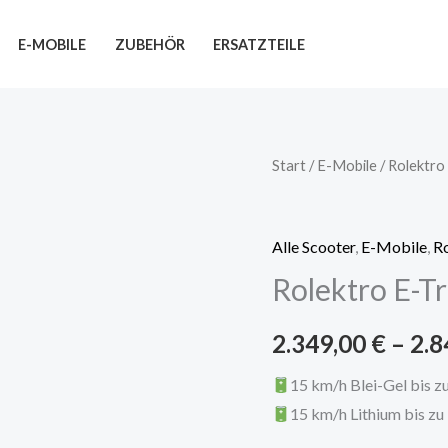
E-MOBILE
ZUBEHÖR
ERSATZTEILE
Rolektro
Start
/
E-Mobile
/
Rolektro
E-
Trike
Alle Scooter
,
E-Mobile
,
R
15
Rolektro E-T
Premium
Menge
2.349,00
€
–
2.8
15 km/h Blei-Gel bis z
15 km/h Lithium bis zu