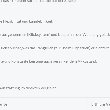
 das Trike sehr satt und stabil auf der Straße.
 Flexibilität und Langlebigkeit.
erausgenommen (Klicksystem) und bequem in der Wohnung gelad
ich spürbar, was das Rangieren (z. B. beim Einparken) erleichtert.
te und konstante Leistung auch bei sinkendem Akkustand.
 Ausstattung im direkten Vergleich.
iante
Lithium V