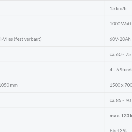
15 km/h
1000 Watt
-Vlies (fest verbaut)
60V-20Ah 
ca. 60 – 75
4 – 6 Stun
 1050 mm
1500 x 70
ca. 85 – 90
max. 130 
bis 12 %