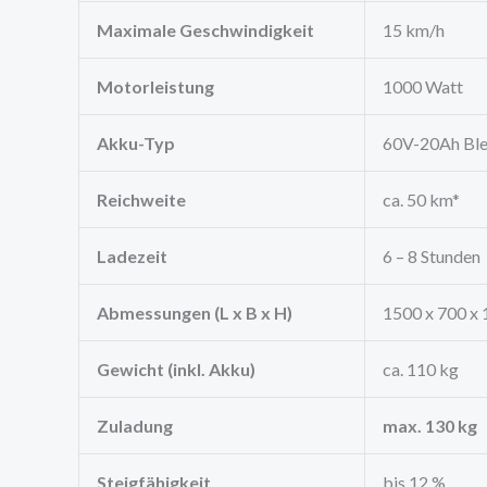
Maximale Geschwindigkeit
15 km/h
Motorleistung
1000 Watt
Akku-Typ
60V-20Ah Blei
Reichweite
ca. 50 km*
Ladezeit
6 – 8 Stunden
Abmessungen (L x B x H)
1500 x 700 x
Gewicht (inkl. Akku)
ca. 110 kg
Zuladung
max. 130 kg
Steigfähigkeit
bis 12 %