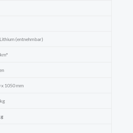
Lithium (entnehmbar)
 km*
den
0 x 1050 mm
 kg
kg