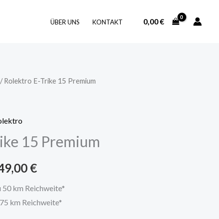
0,00
€
ÜBER UNS
KONTAKT
/ Rolektro E-Trike 15 Premium
olektro
rike 15 Premium
49,00
€
u 50 km Reichweite*
 75 km Reichweite*