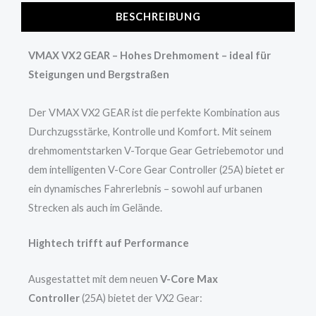
BESCHREIBUNG
VMAX VX2 GEAR – Hohes Drehmoment – ideal für
Steigungen und Bergstraßen
Der VMAX VX2 GEAR ist die perfekte Kombination aus
Durchzugsstärke, Kontrolle und Komfort. Mit seinem
drehmomentstarken V-Torque Gear Getriebemotor und
dem intelligenten V-Core Gear Controller (25A) bietet er
ein dynamisches Fahrerlebnis – sowohl auf urbanen
Strecken als auch im Gelände.
Hightech trifft auf Performance
Ausgestattet mit dem neuen
V-Core Max
Controller
(25A) bietet der VX2 Gear: