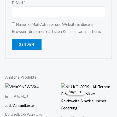
E-Mail
*
Name, E-Mail-Adresse und Website in diesem
Browser für meinen nächsten Kommentar speichern.
Ähnliche Produkte
Ursprünglicher
Aktueller
Preis
Preis
Angebot!
Angebot!
war:
ist:
inkl. 19 % MwSt.
699,00 €
649,00 €.
zzgl.
Versandkosten
Lieferzeit:
2-5 Werktage