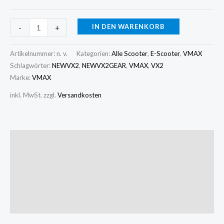
IN DEN WARENKORB
-
+
Artikelnummer:
n. v.
Kategorien:
Alle Scooter
,
E-Scooter
,
VMAX
Schlagwörter:
NEWVX2
,
NEWVX2GEAR
,
VMAX
,
VX2
Marke:
VMAX
inkl. MwSt.
zzgl.
Versandkosten
Beschreibung
Zusätzliche Informationen
Produktsicherheit
Rezensionen (0)